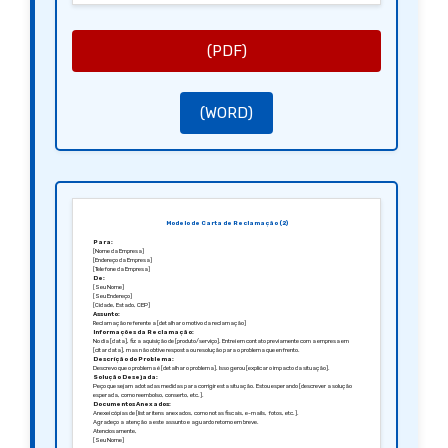
(PDF)
(WORD)
Modelo de Carta de Reclamação (2)
Para:
[Nome da Empresa]
[Endereço da Empresa]
[Telefone da Empresa]
De:
[Seu Nome]
[Seu Endereço]
[Cidade, Estado, CEP]
Assunto:
Reclamação referente a [detalhar o motivo da reclamação]
Informações da Reclamação:
No dia [data], fiz a aquisição de [produto/serviço]. Entrei em contato previamente com a empresa em
[citar data], mas não obtive resposta ou resolução para o problema que enfrento.
Descrição do Problema:
Descrevo que o problema é [detalhar o problema]. Isso gerou [explicar o impacto da situação].
Solução Desejada:
Peço que sejam adotadas medidas para corrigir esta situação. Estou esperando [descrever a solução
esperada, como reembolso, conserto, etc.].
Documentos Anexados:
Anexei cópias de [listar itens anexados, como notas fiscais, e-mails, fotos, etc.].
Agradeço a atenção a este assunto e aguardo retorno em breve.
Atenciosamente,
[Seu Nome]