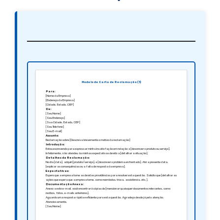
Modelo de Carta de Reclamação (1)
Para:
[Nome da Empresa]
[Endereço da Empresa]
[Cidade, Estado, CEP]
De:
[Seu Nome]
[Seu Endereço]
[Sua Cidade, Estado, CEP]
[Seu Telefone]
[Seu E-mail]
Assunto:
Reclamação sobre [Descreva brevemente o motivo da reclamação]
Introdução:
Estou escrevendo para expressar minha insatisfação em relação a [descrever o produto ou serviço].
Infelizmente, não atendeu às minhas expectativas devido a [detalhar a situação].
Detalhes da Reclamação:
No dia [data], adquiri [produto/serviço], e [descrever o problema enfrentado]. Até a presente data,
[explicar as consequências ou a falta de resposta da empresa].
Expectativas:
Espero que a empresa tome as devidas providências para resolver esta questão. Solicito que [detalhar as
ações que espera que a empresa tome, como reembolso, troca, assistência, etc.].
Documentação Anexa:
Anexo a este e-mail, você encontrará cópias de [mencionar quaisquer documentos relevantes, como
recibos, fotos, e-mails anteriores].
Aguardo uma resposta rápida e eficiente para esta questão. Agradeço desde já pela atenção.
Atenciosamente,
[Seu Nome]