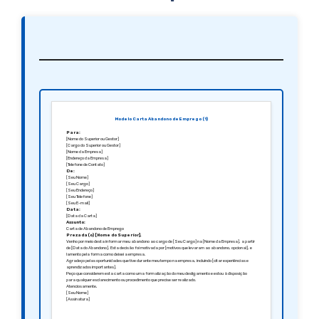
Modelo Carta Abandono de Emprego (1)
Para:
[Nome do Superior ou Gestor]
[Cargo do Superior ou Gestor]
[Nome da Empresa]
[Endereço da Empresa]
[Telefone de Contato]
De:
[Seu Nome]
[Seu Cargo]
[Seu Endereço]
[Seu Telefone]
[Seu E-mail]
Data:
[Data da Carta]
Assunto:
Carta de Abandono de Emprego
Prezada(o) [Nome do Superior],
Venho por meio desta informar meu abandono ao cargo de [Seu Cargo] na [Nome da Empresa], a partir
de [Data do Abandono]. Esta decisão foi motivada por [motivos que levaram ao abandono, opcional], e
lamento pela forma como deixei a empresa.
Agradeço pelas oportunidades que tive durante meu tempo na empresa, incluindo [citar experiências e
aprendizados importantes].
Peço que considerem esta carta como uma formalização do meu desligamento e estou à disposição
para qualquer esclarecimento ou procedimento que precise ser realizado.
Atenciosamente,
[Seu Nome]
[Assinatura]