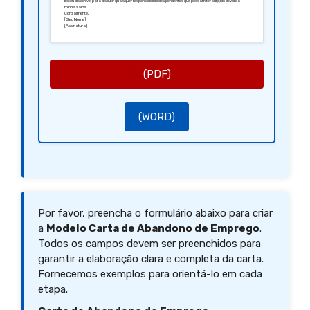
Estou disponível para discutir quaisquer responsabilidades pendentes que possam ter surgido devido à
minha saída.
Cordialmente,
[Seu Nome]
[Assinatura]
(PDF)
(WORD)
Por favor, preencha o formulário abaixo para criar
a
Modelo Carta de Abandono de Emprego
.
Todos os campos devem ser preenchidos para
garantir a elaboração clara e completa da carta.
Fornecemos exemplos para orientá-lo em cada
etapa.