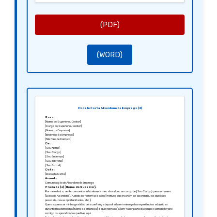
(PDF)
(WORD)
Modelo Carta Abandono de Emprego (2)
Para:
[Nome do Superior ou Gestor]
[Cargo do Superior ou Gestor]
[Nome da Empresa]
[Endereço da Empresa]
[Telefone de Contato]
De:
[Seu Nome]
[Seu Cargo]
[Seu Endereço]
[Seu Telefone]
[Seu E-mail]
Data:
[Data da Carta]
Assunto:
Comunicação de Abandono de Emprego
Prezada(o) [Nome do Superior],
Por meio desta, venho comunicar oficialmente meu abandono ao cargo de [Seu Cargo] que ocorreu em
[Data do Abandono]. A decisão foi tomada após [motivos que levaram ao abandono, ex: questões
pessoais, novas oportunidades, etc.].
Quero expressar minha gratidão pela confiança depositada em mim e pelas experiências adquiridas
durante meu tempo na [Nome da Empresa]. Fiquei honrado(a) em fazer parte da equipe e sempre levarei
comigo os aprendizados que tive aqui.