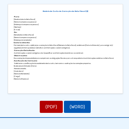
Modelo de Carta de Correção da Nota Fiscal (2)
Para:
[Destinatário da Nota Fiscal]
[Nome da empresa ou pessoa]
[Endereço da empresa ou pessoa]
[Telefone]
[E-mail]
De:
[Remetente da Nota Fiscal]
[Nome da empresa ou pessoa]
[Endereço do remetente]
Esclarecimento:
Por meio desta carta, solicitamos a correção da Nota Fiscal [Número da Nota Fiscal], emitida em [Data da Emissão], para corrigir a(s)
seguinte(s) informação(ões): [detalhar as informações a serem corrigidas].
Correção Detalhada:
As informações a serem corrigidas são: [especificar as informações incorretas e as corretas].
Observações:
Essa correção é imprescindível para cumprir com as obrigações fiscais e para a transparência das informações contidas na Nota Fiscal.
Aceitação da Correção:
Solicitamos a confirmação do recebimento desta carta, bem como a aceitação das correções propostas.
Realizado em [Cidade], [Data].
Atenciosamente,
[Assinatura]
[Nome do Remetente]
[Cargo]
[Nome da Empresa]
(PDF)
(WORD)