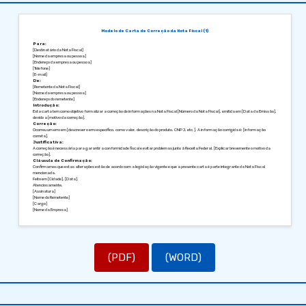
Modelo de Carta de Correção da Nota Fiscal (1)
Para:
[Destinatário da Nota Fiscal]
[Nome da empresa ou pessoa]
[Endereço da empresa ou pessoa]
[Telefone]
[E-mail]
De:
[Remetente da Nota Fiscal]
[Nome da empresa ou pessoa]
[Endereço do remetente]
Introdução:
Esta carta tem como objetivo formalizar a correção de informações na Nota Fiscal [Número da Nota Fiscal], emitida em [Data da Emissão],
devido a [motivo da correção].
Correção:
Ocorreu um erro em [descrever o erro específico, como valor, descrição do produto, CNPJ, etc.]. A informação corrigida é: [informação
correta].
Justificativa:
A correção é necessária para garantir a conformidade fiscal e evitar problemas junto à Receita Federal. [Explicar brevemente o motivo da
correção].
Cláusula de Confirmação:
Confirmamos que estas alterações estão de acordo com a legislação vigente e que a presente carta é parte integrante da Nota Fiscal
mencionada.
Feito em [Cidade], [Data].
Atenciosamente,
[Assinatura]
[Nome do Remetente]
[Cargo]
[Nome da Empresa]
(PDF)
(WORD)