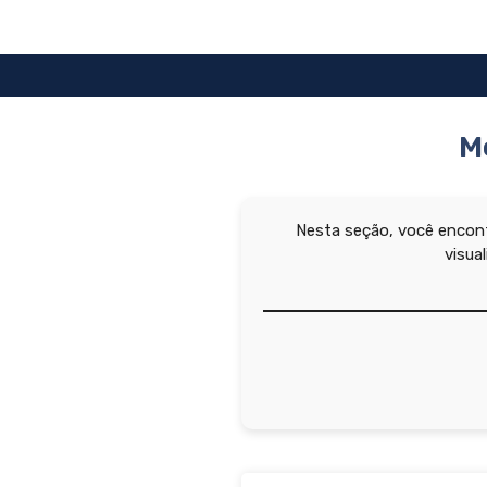
Pular
para
o
conteúdo
M
Nesta seção, você encont
visua