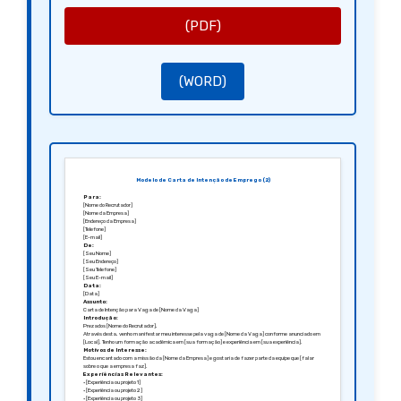
Conclusão:
Estou ansioso para a oportunidade de discutir como posso contribuir para a equipe da [Nome da Empresa].
Agradeço pela consideração e estou à disposição para uma entrevista a qualquer momento.
(PDF)
Atenciosamente,
[Seu Nome]
[Sua Assinatura (se aplicável)]
(WORD)
Modelo de Carta de Intenção de Emprego (2)
Para:
[Nome do Recrutador]
[Nome da Empresa]
[Endereço da Empresa]
[Telefone]
[E-mail]
De:
[Seu Nome]
[Seu Endereço]
[Seu Telefone]
[Seu E-mail]
Data:
[Data]
Assunto:
Carta de Intenção para Vaga de [Nome da Vaga]
Introdução:
Prezados [Nome do Recrutador],
Através desta, venho manifestar meu interesse pela vaga de [Nome da Vaga] conforme anunciado em
[Local]. Tenho um formação acadêmica em [sua formação] e experiência em [sua experiência].
Motivos de Interesse:
Estou encantado com a missão da [Nome da Empresa] e gostaria de fazer parte da equipe que [falar
sobre o que a empresa faz].
Experiências Relevantes:
• [Experiência ou projeto 1]
• [Experiência ou projeto 2]
• [Experiência ou projeto 3]