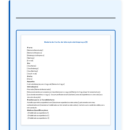
Modelo de Carta de Intenção de Emprego (1)
Para:
[Nome do Recrutador]
[Nome da Empresa]
[Endereço da Empresa]
[Telefone]
[E-mail]
De:
[Seu Nome]
[Seu Endereço]
[Seu Telefone]
[Seu E-mail]
Data:
[Data]
Assunto:
Carta de Intenção para Vaga de [Nome da Vaga]
Introdução:
Prezados [Nome do Recrutador],
Estou escrevendo para expressar meu interesse na vaga de [Nome da Vaga] que foi anunciada em
[Local onde encontrou a vaga]. Sou um profissional com [número] anos de experiência na área de [sua
área de atuação].
Razões para a Candidatura:
Acredito que minha experiência em [descrever experiências relevantes], juntamente com meu
conhecimento em [mencionar habilidades ou ferramentas relevantes], me torna um candidato sólido para
esta posição.
Minhas Qualificações:
• [Habilidade ou experiência 1]
• [Habilidade ou experiência 2]
• [Habilidade ou experiência 3]
Interesse na Empresa:
Estou particularmente impressionado com [falar sobre a empresa, seus valores, projetos ou cultura], e
acredito que minha capacidade de [descrever como você pode contribuir para a empresa] se alinha bem
com os objetivos da equipe.