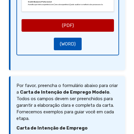
Contribuição Potencial:
Acredito que minha experiência em [área de experiência] pode auxiliar na melhoria dos processos da
[Nome da Empresa] e na realização de seus objetivos.
Agradecimento:
Agradeço pela atenção e espero ter a oportunidade de discutir minha candidatura em mais detalhes.
Atenciosamente,
[Seu Nome]
[Sua Assinatura (se aplicável)]
(PDF)
(WORD)
Por favor, preencha o formulário abaixo para criar
a
Carta de Intenção de Emprego Modelo
.
Todos os campos devem ser preenchidos para
garantir a elaboração clara e completa da carta.
Fornecemos exemplos para guiar você em cada
etapa.
Carta de Intenção de Emprego